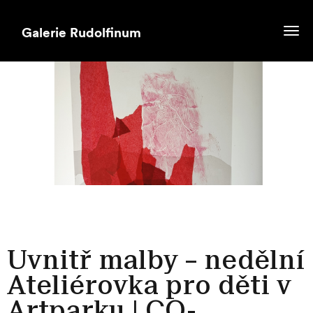
Togg
navi
Uvnitř malby – nedělní
Ateliérovka pro děti v
Artparku | CO-