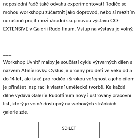
neposlední řadě také odvahu experimentovat! Rodiče se
mohou workshopu zúčastnit jako doprovod, nebo si mezitím
nerušeně projít mezinárodní skupinovou výstavu
CO-
EXTENSIVE
v Galerii Rudolfinum. Vstup na výstavu je volný.
___
Workshop Uvnitř malby je součástí cyklu výtvarných dílen s
názvem
Ateliérovky
. Cyklus je určený pro děti ve věku od 5
do 14 let, ale také pro rodiče i širokou veřejnost a jeho cílem
je přinášet inspiraci k vlastní umělecké tvorbě. Ke každé
dílně vydává Galerie Rudolfinum nový ilustrovaný pracovní
list, který je volně dostupný na webových stránkách
galerie
zde
.
Navigace
pro
SDÍLET
Akce