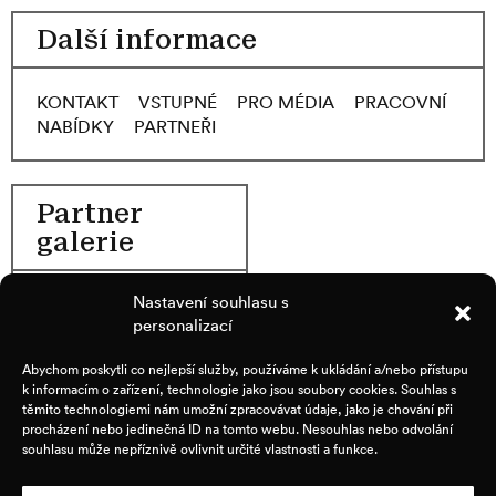
Další informace
KONTAKT
VSTUPNÉ
PRO MÉDIA
PRACOVNÍ
NABÍDKY
PARTNEŘI
Partner
galerie
Nastavení souhlasu s
personalizací
Abychom poskytli co nejlepší služby, používáme k ukládání a/nebo přístupu
k informacím o zařízení, technologie jako jsou soubory cookies. Souhlas s
těmito technologiemi nám umožní zpracovávat údaje, jako je chování při
procházení nebo jedinečná ID na tomto webu. Nesouhlas nebo odvolání
souhlasu může nepříznivě ovlivnit určité vlastnosti a funkce.