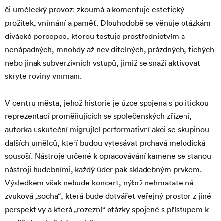
či umělecký provoz; zkoumá a komentuje estetický
prožitek, vnímání a paměť. Dlouhodobě se věnuje otázkám
divácké percepce, kterou testuje prostřednictvím a
nenápadných, mnohdy až neviditelných, prázdných, tichých
nebo jinak subverzivních vstupů, jimiž se snaží aktivovat
skryté roviny vnímání.
V centru města, jehož historie je úzce spojena s politickou
reprezentací proměňujících se společenských zřízení,
autorka uskuteční migrující performativní akci se skupinou
dalších umělců, kteří budou vytesávat prchavá melodická
sousoší. Nástroje určené k opracovávání kamene se stanou
nástroji hudebními, každý úder pak skladebným prvkem.
Výsledkem však nebude koncert, nýbrž nehmatatelná
zvuková „socha“, která bude dotvářet veřejný prostor z jiné
perspektivy a která „rozezní“ otázky spojené s přístupem k