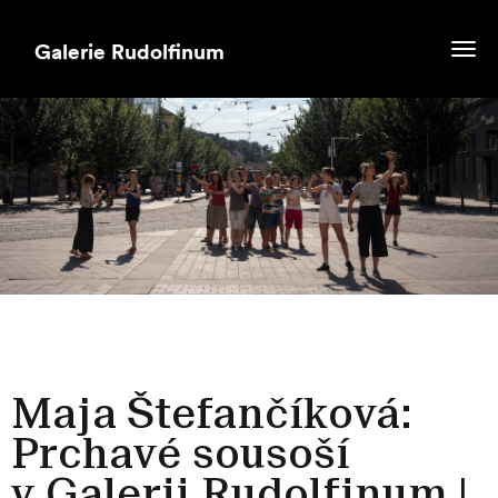
Togg
navi
Maja Štefančíková:
Prchavé sousoší
v Galerii Rudolfinum |