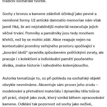
tradiční sochařské tvorbě.
Sochy z bronzu a kamene zdánlivě účinkují jako pevné a
neměnné formy. Už antické damnatio memoriae nám však
jasně říká, že ani nejstabilnější materiál nezaručuje jejich
věčné trvání. Pomníky a památníky jsou tedy mnohem
křehčí, než by se mohlo zdát. Akce reaguje nejen na
kontextuální proměny veřejného prostoru spočívající v
„bourání idolů“ zpravidla způsobeném politickými zvraty, ale
pracuje i s kolektivní a individuální pamětí poučeného
diváka, znalce historie i náhodného kolemjdoucího.
Autorka tematizuje to, co při pohledu na sochařský objekt
obvykle nevnímáme. Akcentuje sám proces jeho zrodu –
modelování a přetváření materiálu i dynamiku těla tvůrce
při práci, stejně jako zvuk, který vzniká během opracovávání
kamene. Odklání tak pozornost od sochy jako neživé,