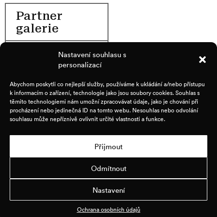
Partner
galerie
Nastavení souhlasu s
personalizací
Abychom poskytli co nejlepší služby, používáme k ukládání a/nebo přístupu
k informacím o zařízení, technologie jako jsou soubory cookies. Souhlas s
těmito technologiemi nám umožní zpracovávat údaje, jako je chování při
procházení nebo jedinečná ID na tomto webu. Nesouhlas nebo odvolání
souhlasu může nepříznivě ovlivnit určité vlastnosti a funkce.
Přijmout
Odmítnout
Nastavení
Ochrana osobních údajů
© Galerie Rudolfinum 2026
-
Ochrana osobních údajů
site by
TM
&
TP