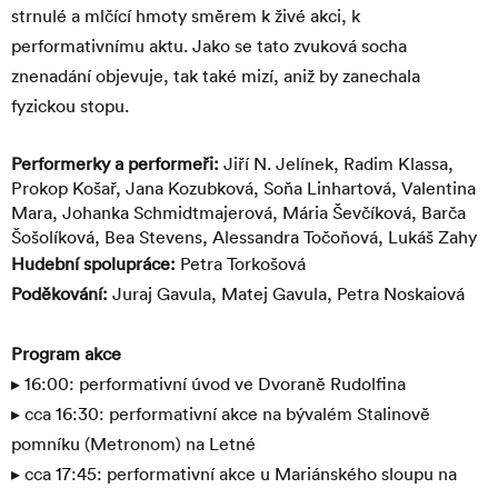
strnulé a mlčící hmoty směrem k živé akci, k
performativnímu aktu. Jako se tato zvuková socha
znenadání objevuje, tak také mizí, aniž by zanechala
fyzickou stopu.
Performerky a performeři:
Jiří N. Jelínek, Radim Klassa,
Prokop Košař, Jana Kozubková, Soňa Linhartová, Valentina
Mara, Johanka Schmidtmajerová, Mária Ševčíková, Barča
Šošolíková, Bea Stevens, Alessandra Točoňová, Lukáš Zahy
Hudební spolupráce:
Petra Torkošová
Poděkování:
Juraj Gavula, Matej Gavula, Petra Noskaiová
Program akce
▸ 16:00: performativní úvod ve Dvoraně Rudolfina
▸ cca 16:30: performativní akce na bývalém Stalinově
pomníku (Metronom) na Letné
▸ cca 17:45: performativní akce u Mariánského sloupu na