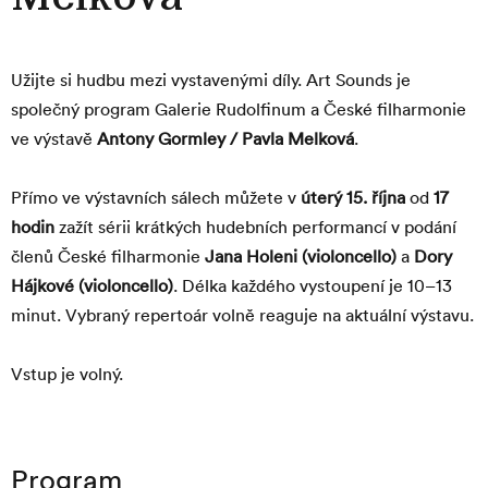
Užijte si hudbu mezi vystavenými díly. Art Sounds je
společný program Galerie Rudolfinum a České filharmonie
ve výstavě
Antony Gormley / Pavla Melková
.
Přímo ve výstavních sálech můžete v
úterý
15. října
od
17
hodin
zažít sérii krátkých hudebních performancí v podání
členů České filharmonie
Jana Holeni (violoncello)
a
Dory
Hájkové (violoncello)
. Délka každého vystoupení je 10–13
minut. Vybraný repertoár volně reaguje na aktuální výstavu.
Vstup je volný.
Program