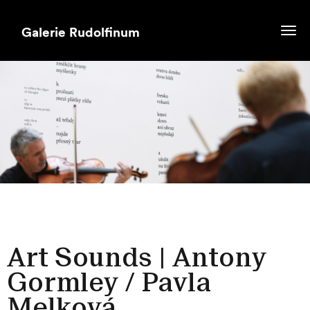
Togg
navi
Art Sounds | Antony
Gormley / Pavla
Melková