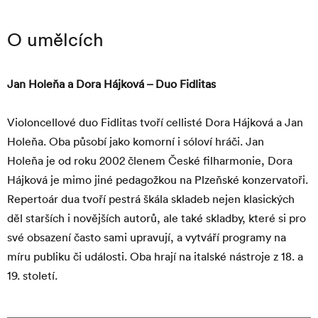
O umělcích
Jan Holeňa a Dora Hájková
–⁠⁠⁠⁠ Duo Fidlitas
Violoncellové duo Fidlitas tvoří cellisté Dora Hájková a Jan
Holeňa. Oba působí jako komorní i sóloví hráči. Jan
Holeňa je od roku 2002 členem České filharmonie, Dora
Hájková je mimo jiné pedagožkou na Plzeňské konzervatoři.
Repertoár dua tvoří pestrá škála skladeb nejen klasických
děl starších i novějších autorů, ale také skladby, které si pro
své obsazení často sami upravují, a vytváří programy na
míru publiku či události. Oba hrají na italské nástroje z 18. a
19. století.
Navigace
pro