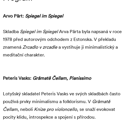
Arvo Pärt:
Spiegel im Spiegel
Skladba
Spiegel im Spiegel
Arva Pärta byla napsaná v roce
1978 před autorovým odchodem z Estonska. V překladu
znamená
Zrcadlo v zrcadle
a vystihuje ji minimalistický a
meditační charakter.
Peteris Vasks:
Grâmatě Čellam, Pianissimo
Lotyšský skladatel Peteris Vasks ve svých skladbách často
používá prvky minimalismu a folklorismu. V
Grâmatě
Čellam
, neboli
Knize pro violoncello
, se snaží evokovat
pocity klidu, introspekce a spojení s přírodou.